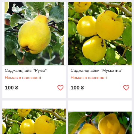
Саджанці айві "Румо"
Саджанці айви "Мускатна"
Немає в наявності
Немає в наявності
100
100
₴
₴