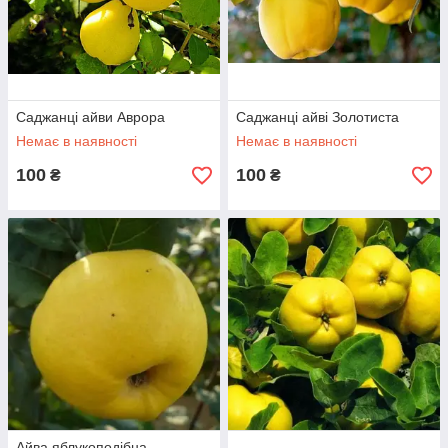
Саджанці айви Аврора
Саджанці айві Золотиста
Немає в наявності
Немає в наявності
100
100
₴
₴
Айва яблукоподібна