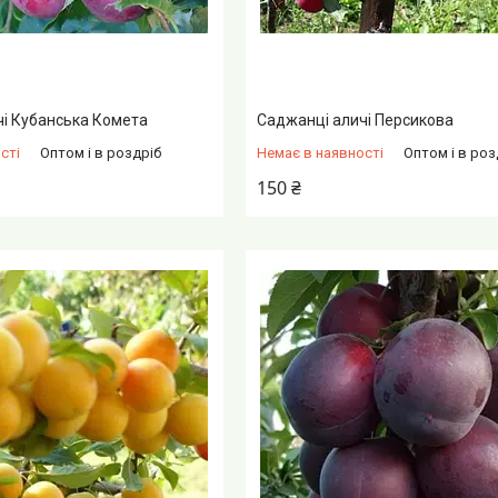
чі Кубанська Комета
Саджанці аличі Персикова
сті
Оптом і в роздріб
Немає в наявності
Оптом і в роз
150 ₴