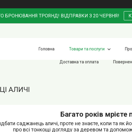
О БРОНЮВАННЯ ТРОЯНД! ВІДПРАВКИ З 20 ЧЕРВНЯ!
К
Головна
Товари та послуги
Про
Доставка та оплата
Повернен
І АЛИЧІ
Багато років мрієте 
дбати саджанець аличі, проте не знаєте, коли та як й
про всі тонкощі догляду за деревом та допомо