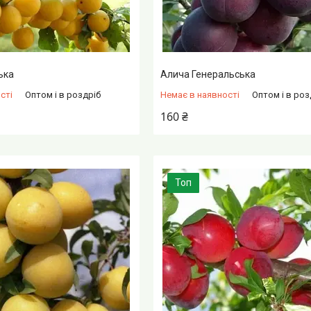
ька
Алича Генеральська
сті
Оптом і в роздріб
Немає в наявності
Оптом і в роз
160 ₴
Топ