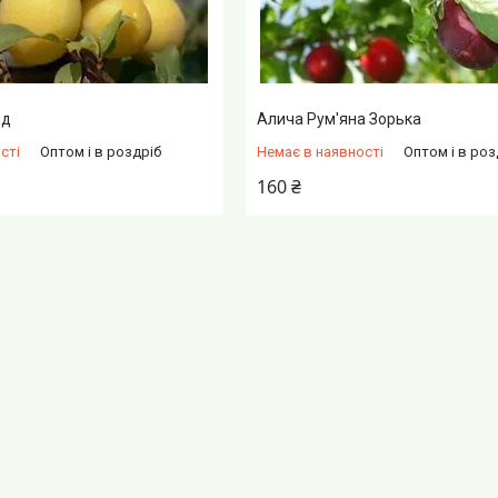
лд
Алича Рум'яна Зорька
сті
Оптом і в роздріб
Немає в наявності
Оптом і в роз
160 ₴