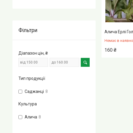
Фільтри
Алича Ерлі Го
Немає в наявно
160 ₴
Діапазон цін, ₴
Тип продукції
Саджанці
8
Культура
Алича
8