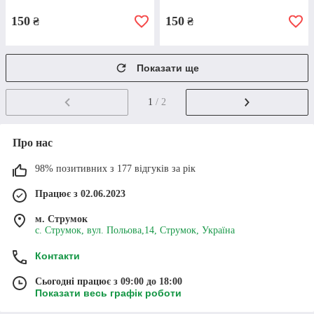
150
150
₴
₴
Показати ще
САДЖАНЦІ АБРИКОСА
«ФАВОРИТ»
1
/ 2
"Фаворит" - це пізній сорт абрикоса, його
Про нас
плоди, як правило, дозрівають після 20-х
чисел серпня. Вони не дуже великі, проте
98% позитивних з 177 відгуків за рік
відрізняються відмінними смаковими
Працює з 02.06.2023
характеристиками.
м. Струмок
с. Струмок, вул. Польова,14, Струмок, Україна
Детальнiше
Контакти
Сьогодні працює з 09:00 до 18:00
Показати весь графік роботи