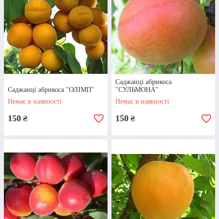
Саджанці абрикоса: сорти,
які купують найчастіше
Саджанці абрикоса
Саджанці абрикоса "ОЛІМП"
"СУЛЬМОНА"
Немає в наявності
Немає в наявності
150
150
₴
₴