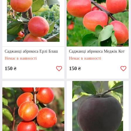
Саджанці абрикоса Ерлі Блаш
Саджанці абрикоса Меджік Кот
Немає в наявності
Немає в наявності
150
150
₴
₴
АБРИКОСОВІ САДЖАНЦІ
«ЦУНАМI»