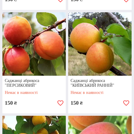
Цінова політика
Завдяки тому, що ми самі вирощуємо
посадковий матеріал, вартість більшості є
досить приємною. Так, на саджанці
абрикоса ціна вас приємно порадує!
Саджанці абрикоса
Саджанці абрикоса
"ПЕРСИКОВИЙ"
"КИЇВСЬКИЙ РАННІЙ"
Немає в наявності
Немає в наявності
Контактна iнформацiя
150
150
₴
₴