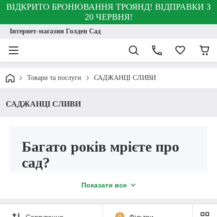
ВІДКРИТО БРОНЮВАННЯ ТРОЯНД! ВІДПРАВКИ З
20 ЧЕРВНЯ!
Інтернет-магазин Голден Сад
Товари та послуги
САДЖАНЦІ СЛИВИ
САДЖАНЦІ СЛИВИ
Багато років мрієте про
сад?
Бажаєте, щоб він радував вас не
Показати все
тільки неймовірно красивим
цвітінням, але й смачними
Сортування
0
Фільтри