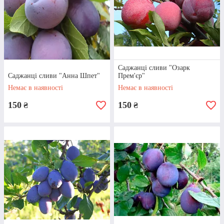
Саджанці сливи:
найпопулярніші сорти
Саджанці сливи "Озарк
Саджанці сливи "Анна Шпет"
Прем'єр"
Немає в наявності
Немає в наявності
150
150
₴
₴