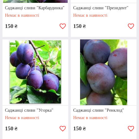
Саджанці сливи "Карбардинка"
Саджанці сливи "Президент"
Власне вирощування
Немає в наявності
Немає в наявності
Усі саджанці, які представлені у нашому
150
150
₴
₴
асортименті, ми вирощуємо самостійно.
Це дозволяє нам гарантувати високу
якість та надійність посадкового
матеріалу.
Наявність товару
Саджанці сливи "Угорка"
Саджанці сливи "Ренклод"
Немає в наявності
Немає в наявності
Бажаєте купити саджанці сливи в
Україні? Всі представлені на сайті
150
150
₴
₴
варіанти є в наявності та можуть бути