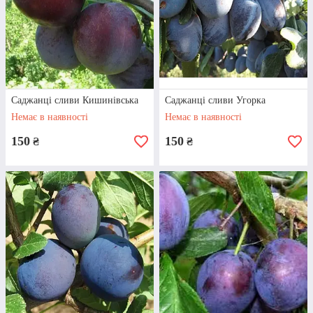
Детальнiше
Саджанці сливи Кишинівська
Саджанці сливи Угорка
Немає в наявності
Немає в наявності
150
150
₴
₴
СЛИВОВІ САДЖАНЦІ
«НЕНЬКА»