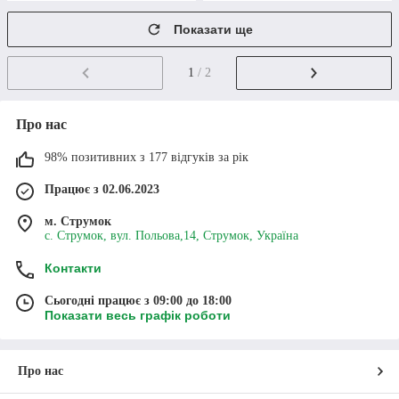
Показати ще
1
/ 2
Оформлення
Про нас
Щоб саджанці сливи купити в Україні, додайте
98% позитивних з 177 відгуків за рік
потрібні сорти до кошика та вкажіть дані для
відправки. Оформити замовлення можна також
Працює з 02.06.2023
телефоном або через електронну пошту.
м. Струмок
с. Струмок, вул. Польова,14, Струмок, Україна
Контакти
Сьогодні працює з 09:00 до 18:00
Пiдтвердження
Показати весь графік роботи
Співробітник інтернет-магазину “Сади Сад”
зв'яжеться з вами для перевірки актуальності
замовлення та уточнення всіх деталей покупки.
Про нас
Також він із радістю відповість на будь-які