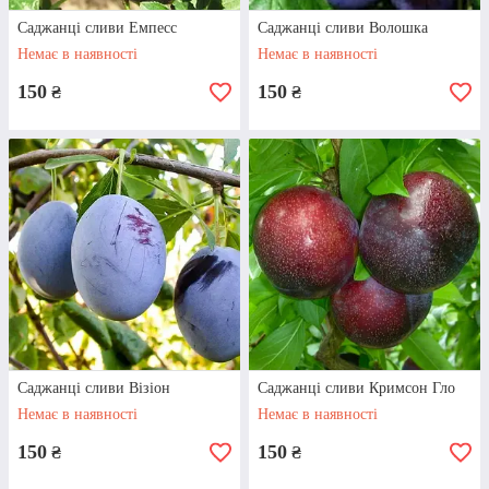
Саджанці сливи Емпесс
Саджанці сливи Волошка
Немає в наявності
Немає в наявності
Саджанці сливи, купити які ви можете на
нашому сайті, мають розвинену кореневу
150
150
₴
₴
систему та легко приживаються. Цей
сорт цвіте рано і дає перші плоди вже у
липні. Вага слив становить близько 50
грамів. Вони досить ароматні та легко
переносять транспортування.
Детальнiше
Саджанці сливи Візіон
Саджанці сливи Кримсон Гло
Як оформити замовлення у
Немає в наявності
Немає в наявності
нашому інтернет-магазині?
150
150
₴
₴