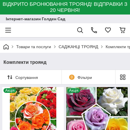
ВІДКРИТО БРОНЮВАННЯ ТРОЯНД! ВІДПРАВКИ З
20 ЧЕРВНЯ!
Інтернет-магазин Голден Сад
Товари та послуги
САДЖАНЦІ ТРОЯНД
Комплекти т
Комплекти троянд
Сортування
0
Фільтри
Акція
Акція