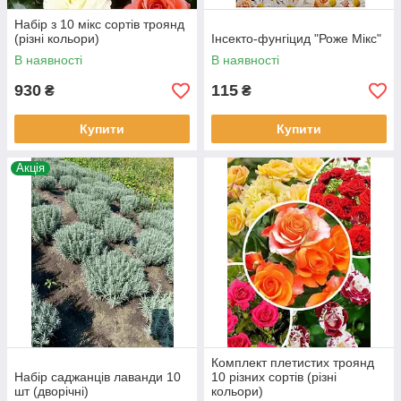
Набір з 10 мікс сортів троянд
(різні кольори)
Інсекто-фунгіцид "Роже Мікс"
В наявності
В наявності
930
115
₴
₴
Купити
Купити
Акція
Комплект плетистих троянд
Набір саджанців лаванди 10
10 різних сортів (різні
шт (дворічні)
кольори)