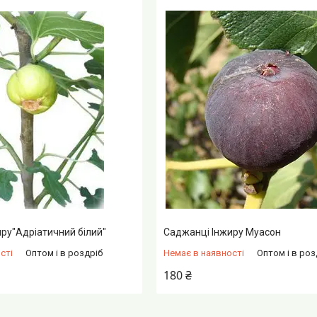
ру"Адріатичний білий"
Саджанці Інжиру Муасон
сті
Оптом і в роздріб
Немає в наявності
Оптом і в роз
180 ₴