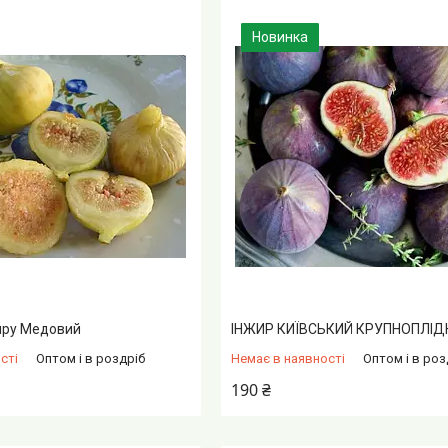
Новинка
иру Медовий
ІНЖИР КИЇВСЬКИЙ КРУПНОПЛІД
сті
Оптом і в роздріб
Немає в наявності
Оптом і в роз
190 ₴