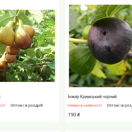
к
Інжир Кримський чорний
сті
Оптом і в роздріб
Немає в наявності
Оптом і в роз
190 ₴