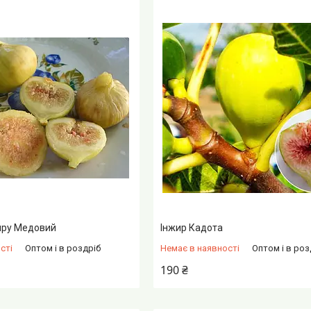
иру Медовий
Інжир Кадота
сті
Оптом і в роздріб
Немає в наявності
Оптом і в роз
190 ₴