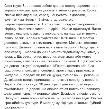
Сорт груші Бере являє собою дерево середньоросле, при
хороших умовах здатне досягати великих розмірів. Крона
високо пірамідальна, середньої густоти, з довгими,
колінчатими гілками. З віком стає розлогою,
широкопірамідальною. Пагони товсті, сірувато-коричневого
відтінку. Чечевички численні, дрібні. Нирки притиснуті. Листя
великі, овальні, гладкі, темно-зелені, на підставі витягнуті.
Квітки великі, зібрані в суцвіття по 10-20 штук. Пелюстки
довгасто-овальні, з хвилястими краями. Маточки коротше
тичинок. Цвітіння починається в пізні терміни. Плоди крупні
або середні, масою до 200 г, мають видовжену грушовидну
форму. Шкірочка тонка, шорстка, жовтувата або жовто-
коричнева, з численними іржавими плямами. Плід кріпиться
до довгої, зігнутої плодоніжки. М'якоть кремова або біла,
масляниста, соковита, солодка, ароматна, з присмаком
мигдалю. У плодах містяться цукри, сухі розчинні речовини.
Дозрівання плодів припадає на початок-середину вересня.
Термін зберігання до 30 днів. Груші даного сорту міцно
тримаються на дереві і не обсипаються навіть при повному
дозріванні і сильних поривах вітру. Дозрівають нерівномірно.
Плодоношення починається на 6-7 рік після посадки. Висока
врожайність культури. В молодому віці відзначається буйний
ріст рослини.