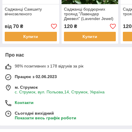
Саджанці Самшиту
Саджанці бордюрних
Сад
вічнозеленого
троянд "Лавендер
троя
Джевел" (Lavender Jewel)
70
120
120
від
₴
₴
Купити
Купити
Про нас
98% позитивних з 178 відгуків за рік
Працює з 02.06.2023
м. Струмок
с. Струмок, вул. Польова,14, Струмок, Україна
Контакти
Сьогодні вихідний
Показати весь графік роботи