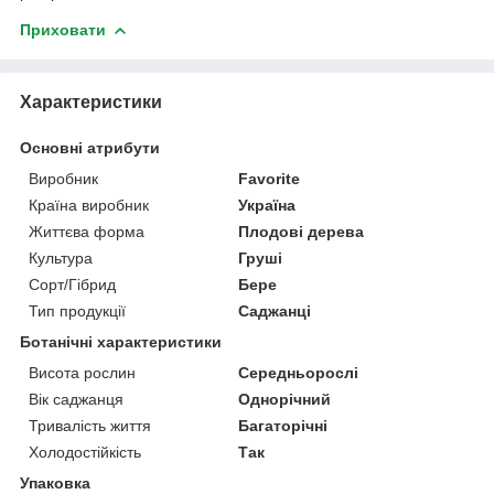
Приховати
Характеристики
Основні атрибути
Виробник
Favorite
Країна виробник
Україна
Життєва форма
Плодові дерева
Культура
Груші
Сорт/Гібрид
Бере
Тип продукції
Саджанці
Ботанічні характеристики
Висота рослин
Середньорослі
Вік саджанця
Однорічний
Тривалість життя
Багаторічні
Холодостійкість
Так
Упаковка