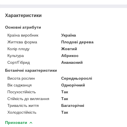
Характеристики
Основні атрибути
Країна виробник
Україна
Життєва форма
Плодові дерева
Колір плоду
Жовтий
Культура
Абрикос
Сорт/Гібрид
Ананасний
Ботанічні характеристики
Висота рослин
Середньорослі
Вік саджанця
Однорічний
Посухостійкість
Так
Стійкість до вилягання
Так
Тривалість життя
Багаторічні
Холодостійкість
Так
Приховати