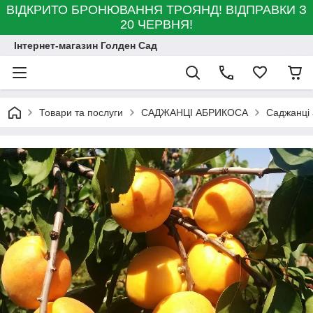
ВІДКРИТО БРОНЮВАННЯ ТРОЯНД! ВІДПРАВКИ З
20 ЧЕРВНЯ!
Інтернет-магазин Голден Сад
Товари та послуги
САДЖАНЦІ АБРИКОСА
Саджанці