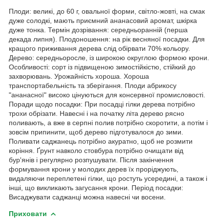
Плоди: великі, до 60 г, овальної форми, світло-жовті, на смак
дуже солодкі, мають приємний ананасовий аромат, шкірка
дуже тонка. Термін дозрівання: середньоранній (перша
декада липня). Плодоношення: на рік весняної посадки. Для
кращого приживання дерева слід обірвати 70% кольору.
Дерево: середньоросле, із широкою округлою формою крони.
Особливості: сорт із підвищеною зимостійкістю, стійкий до
захворювань. Урожайність хороша. Хороша
транспортабельність та зберігання. Плоди абрикосу
"ананасної" високо цінуються для консервної промисловості.
Поради щодо посадки: При посадці гілки дерева потрібно
трохи обрізати. Навесні і на початку літа дерево рясно
поливають, а вже в серпні полив потрібно скоротити, а потім і
зовсім припинити, щоб дерево підготувалося до зими.
Поливати саджанець потрібно акуратно, щоб не розмити
коріння. Ґрунт навколо стовбура потрібно очищати від
бур'янів і регулярно розпушувати. Після закінчення
формування крони у молодих дерев їх проріджують,
видаляючи переплетені гілки, що ростуть усередині, а також і
інші, що викликають загусання крони. Період посадки:
Висаджувати саджанці можна навесні чи восени.
Приховати