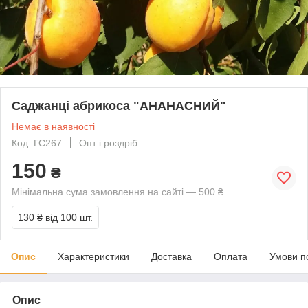
Саджанці абрикоса "АНАНАСНИЙ"
Немає в наявності
Код: ГС267
Опт і роздріб
150
₴
Мінімальна сума замовлення на сайті — 500 ₴
130 ₴
від 100 шт.
Опис
Характеристики
Доставка
Оплата
Умови п
Опис