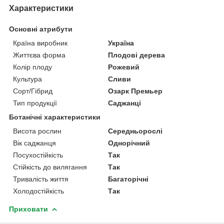
Характеристики
Основні атрибути
Країна виробник
Україна
Життєва форма
Плодові дерева
Колір плоду
Рожевий
Культура
Сливи
Сорт/Гібрид
Озарк Премьер
Тип продукції
Саджанці
Ботанічні характеристики
Висота рослин
Середньорослі
Вік саджанця
Однорічний
Посухостійкість
Так
Стійкість до вилягання
Так
Тривалість життя
Багаторічні
Холодостійкість
Так
Приховати