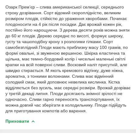
Озарк Прем’єр – слива американської селекції, середнього
строку дозрівання. Сорт відомий скороплідністю, великим
розміром плодів, стійкістю до ураження хворобами. Починає
плодоносити на 4 рік після посадки. Дає врожай кожен рік,
постійно його нарощуючи. З дерева десяти років можна зняти
до 60 кг плодів. Дерево середнє по висоті, формує широку,
густу та чашоподібну крону з розлогими гілками. Сорт
самобезплідний.Плоди мають приблизну масу 100 грамів, по
формі овальні, зі звуженою вершиною. Шкірка еластична та
щільна, має темно-бордовий колір і чисельні маленькі світлі
крапки на всій поверхні сливи. Восковий наліт присутній, але
швидко стирається. М якоть кремового відтінку, дуже ніжна,
ароматна, з тонкими волокнами. Слива має відмінний
солодкий смак, який доповнює невелика кислинка. Кістка
відділяється без зусиль, має середні розміри. Врожай дозріває
у третій декаді липня. Плоди досягають знімної зрілості не
одночасно. Сливи гарно переносять транспортування, їх
можна довгий час зберігати в холодильнику. Плоди підійдуть
для приготування компотів або варення.
Приховати