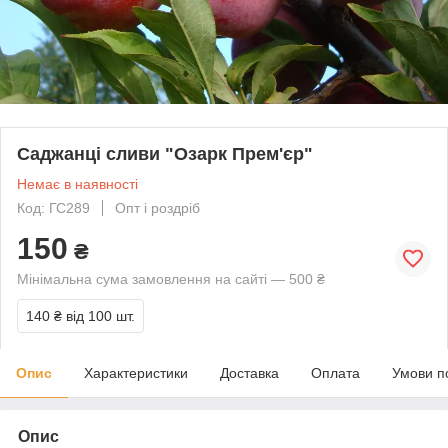
Саджанці сливи "Озарк Прем'єр"
Немає в наявності
Код: ГС289
Опт і роздріб
150
₴
Мінімальна сума замовлення на сайті — 500 ₴
140 ₴
від 100 шт.
Опис
Характеристики
Доставка
Оплата
Умови п
Опис