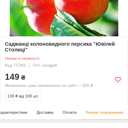
Саджанці колоновидного персика "Ювілей
Столиці"
Немає в наявності
Код: ГС345
Опт і роздріб
149
₴
Мінімальна сума замовлення на сайті — 500 ₴
130 ₴
від 100 шт.
арактеристики
Доставка
Оплата
Умови повернення