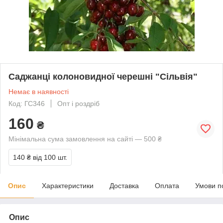
Саджанці колоновидної черешні "Сільвія"
Немає в наявності
Код: ГС346
Опт і роздріб
160
₴
Мінімальна сума замовлення на сайті — 500 ₴
140 ₴
від 100 шт.
Опис
Характеристики
Доставка
Оплата
Умови п
Опис