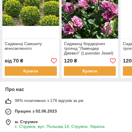
Саджанці Самшиту
Саджанці бордюрних
Сад
вічнозеленого
троянд "Лавендер
троя
Джевел" (Lavender Jewel)
70
120
120
від
₴
₴
Купити
Купити
Про нас
98% позитивних з 178 відгуків за рік
Працює з 02.06.2023
м. Струмок
с. Струмок, вул. Польова,14, Струмок, Україна