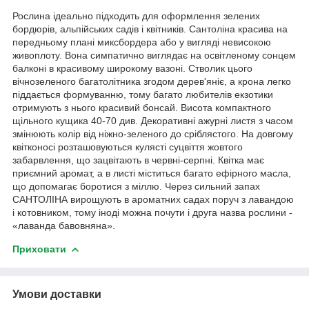
Рослина ідеально підходить для оформлення зелених
бордюрів, альпійських садів і квітників. Сантоліна красива на
передньому плані миксбордера або у вигляді невисокою
живоплоту. Вона симпатично виглядає на освітленому сонцем
балконі в красивому широкому вазоні. Стволик цього
вічнозеленого багатолітника згодом дерев'яніє, а крона легко
піддається формуванню, тому багато любителів екзотики
отримують з нього красивий бонсай. Висота компактного
щільного кущика 40-70 див. Декоративні ажурні листя з часом
змінюють колір від ніжно-зеленого до сріблястого. На довгому
квітконосі розташовуються кулясті суцвіття жовтого
забарвлення, що зацвітають в червні-серпні. Квітка має
приємний аромат, а в листі міститься багато ефірного масла,
що допомагає боротися з міллю. Через сильний запах
САНТОЛІНА вирощують в ароматних садах поруч з лавандою
і котовником, тому іноді можна почути і друга назва рослини -
«лаванда бавовняна».
Приховати
Умови доставки