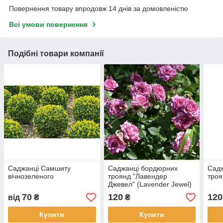
Повернення товару впродовж 14 днів за домовленістю
Всі умови повернення
Подібні товари компанії
Саджанці Самшиту
Саджанці бордюрних
Сад
вічнозеленого
троянд "Лавендер
троя
Джевел" (Lavender Jewel)
70
120
120
від
₴
₴
Купити
Купити