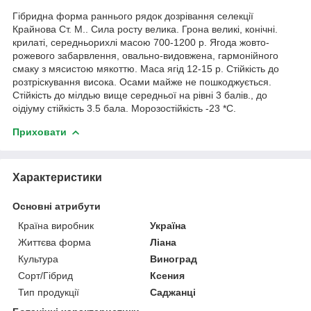
Гібридна форма раннього рядок дозрівання селекції
Крайнова Ст. М.. Сила росту велика. Грона великі, конічні.
крилаті, середньорихлі масою 700-1200 р. Ягода жовто-
рожевого забарвлення, овально-видовжена, гармонійного
смаку з мясистою мякоттю. Маса ягід 12-15 р. Стійкість до
розтріскування висока. Осами майже не пошкоджується.
Стійкість до мілдью вище середньої на рівні 3 балів., до
оідіуму стійкість 3.5 бала. Морозостійкість -23 *С.
Приховати
Характеристики
Основні атрибути
Країна виробник
Україна
Життєва форма
Ліана
Культура
Виноград
Сорт/Гібрид
Ксения
Тип продукції
Саджанці