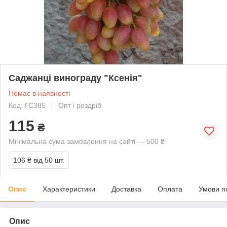
Саджанці винограду "Ксенія"
Немає в наявності
Код: ГС385
Опт і роздріб
115
₴
Мінімальна сума замовлення на сайті — 500 ₴
106 ₴
від 50 шт.
Опис
Характеристики
Доставка
Оплата
Умови п
Опис