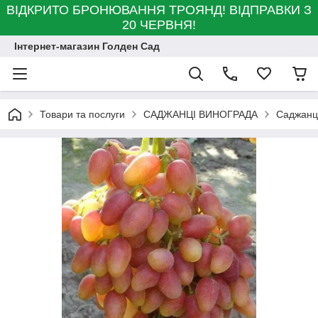
ВІДКРИТО БРОНЮВАННЯ ТРОЯНД! ВІДПРАВКИ З
20 ЧЕРВНЯ!
Інтернет-магазин Голден Сад
Товари та послуги
САДЖАНЦІ ВИНОГРАДА
Саджанці