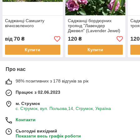
Саджанці Самшиту
Саджанці бордюрних
Сад
вічнозеленого
троянд "Лавендер
троя
Джевел" (Lavender Jewel)
70
120
120
від
₴
₴
Купити
Купити
Про нас
98% позитивних з 178 відгуків за рік
Працює з 02.06.2023
м. Струмок
с. Струмок, вул. Польова,14, Струмок, Україна
Контакти
Сьогодні вихідний
Показати весь графік роботи