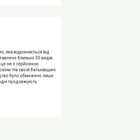
, яка відрізняється від
тавлено близько 50 видів.
 це не є серйозною
аїни. На своїй батьківщині
ицтво було обмежено лише
годні продовжують