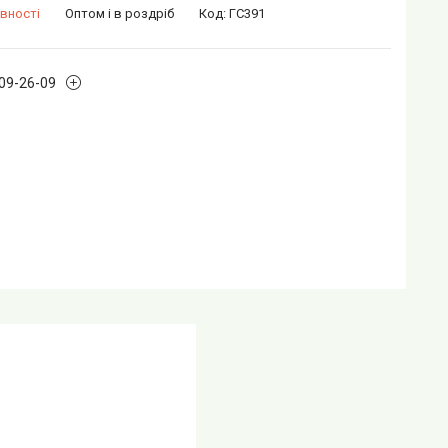
вності
Оптом і в роздріб
Код:
ГС391
109-26-09