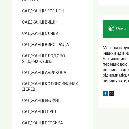
САДЖАНЦІ ЧЕРЕШЕНІ
САДЖАНЦІ ВИШНІ
Опис
САДЖАНЦІ СЛИВИ
САДЖАНЦІ ВИНОГРАДА
Магонія падуб
інших видів н
САДЖАНЦІ ПЛОДОВО-
Батьківщиною
ЯГІДНИХ КУЩІВ
перешкодою дл
рослина відо
САДЖАНЦІ АБРИКОСА
рідними місця
вирощувати, 
САДЖАНЦІ КОЛОНОВИДНИХ
ДЕРЕВ
САДЖАНЦІ ЯБЛУНІ
САДЖАНЦІ ГРУШ
САДЖАНЦІ ПЕРСИКА