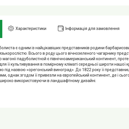
Характеристики
Інформація для замовлення
олиста є одним із найцікавіших представників родини барбарисових
изькорослістю. Всього в роду цього вічнозеленого чагарнику предс
 магонії падуболистной є північноамериканський континент, проте
я її культивування в помірному кліматі середньої широти нашої кр
мо під назвою «орегонський виноград». До 1822 року її представн
ми, однак згодом її привезли на європейський континент, де і сьо
широко використовуючи в ландшафтному дизайні.