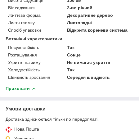
Висота саджанця
150 см
Вік саджанця
2-во річний
Життєва форма
Декоративне дерево
Листя взимку
Листопадні
Спосіб упаковки
Відкрита коренева система
Ботанічні характеристики
Посухостійкість
Так
Розташування
Сонце
Укриття на зиму
Не вимагає укриття
Холодостійкість
Так
Швидкість зростання
Середня швидкість
Приховати
Умови доставки
Доставка здійснюється тільки по передоплаті.
Нова Пошта
Укрпошта