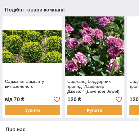
Подібні товари компанії
Саджанці Самшиту
Саджанці бордюрних
Сад
вічнозеленого
троянд "Лавендер
троя
Джевел" (Lavender Jewel)
70
120
120
від
₴
₴
Купити
Купити
Про нас