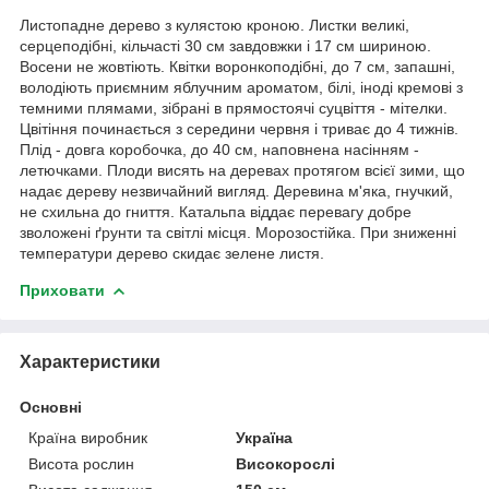
Листопадне дерево з кулястою кроною. Листки великі,
серцеподібні, кільчасті 30 см завдовжки і 17 см шириною.
Восени не жовтіють. Квітки воронкоподібні, до 7 см, запашні,
володіють приємним яблучним ароматом, білі, іноді кремові з
темними плямами, зібрані в прямостоячі суцвіття - мітелки.
Цвітіння починається з середини червня і триває до 4 тижнів.
Плід - довга коробочка, до 40 см, наповнена насінням -
летючками. Плоди висять на деревах протягом всієї зими, що
надає дереву незвичайний вигляд. Деревина м'яка, гнучкий,
не схильна до гниття. Катальпа віддає перевагу добре
зволожені ґрунти та світлі місця. Морозостійка. При зниженні
температури дерево скидає зелене листя.
Приховати
Характеристики
Основні
Країна виробник
Україна
Висота рослин
Високорослі