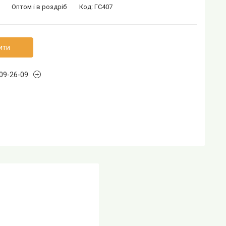
Оптом і в роздріб
Код:
ГС407
ити
109-26-09