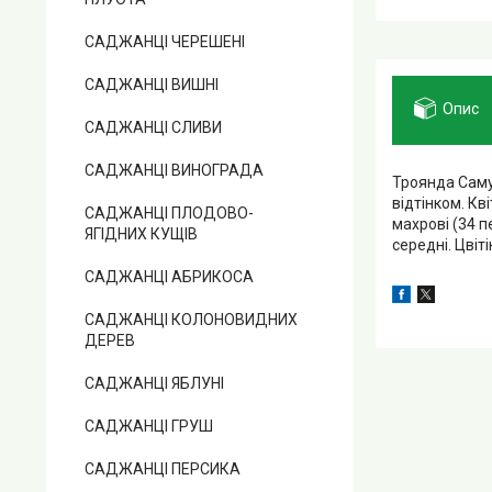
САДЖАНЦІ ЧЕРЕШЕНІ
САДЖАНЦІ ВИШНІ
Опис
САДЖАНЦІ СЛИВИ
САДЖАНЦІ ВИНОГРАДА
Троянда Саму
відтінком. Кв
САДЖАНЦІ ПЛОДОВО-
махрові (34 п
ЯГІДНИХ КУЩІВ
середні. Цвіт
САДЖАНЦІ АБРИКОСА
САДЖАНЦІ КОЛОНОВИДНИХ
ДЕРЕВ
САДЖАНЦІ ЯБЛУНІ
САДЖАНЦІ ГРУШ
САДЖАНЦІ ПЕРСИКА