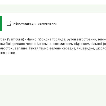
Інформація для замовлення
рай (Samourai) - Чайно-гібридна троянда. Бутон загострений, тем
ітки білі-криваво-червоні, з темно-оксамитовим відтінком, вільної фо
елюсток), запашні. Листя темно-зелене, середнє, яйцевидне, шкіряс
іння рясне.