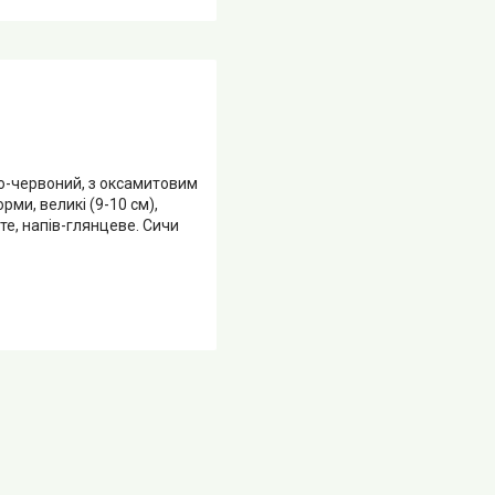
но-червоний, з оксамитовим
рми, великі (9-10 см),
те, напів-глянцеве. Сичи