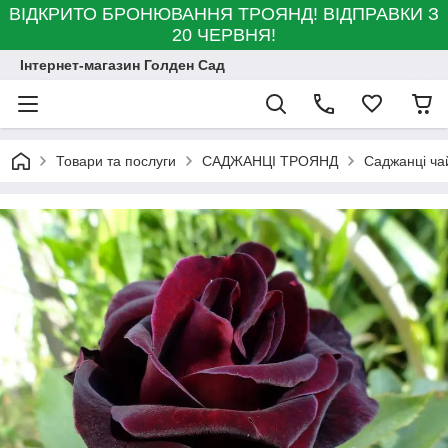
ВІДКРИТО БРОНЮВАННЯ ТРОЯНД! ВІДПРАВКИ З
20 ЧЕРВНЯ!
Інтернет-магазин Голден Сад
Товари та послуги
САДЖАНЦІ ТРОЯНД
Саджанці ча