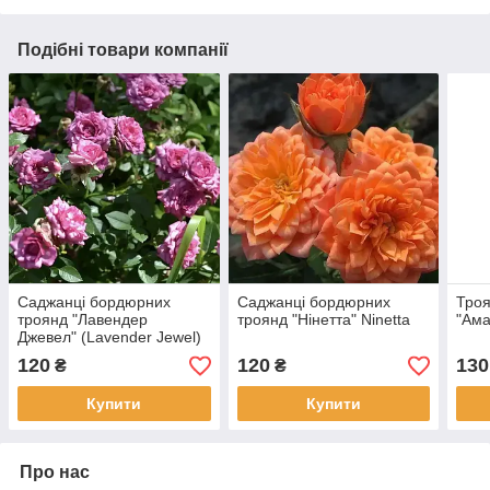
Подібні товари компанії
Саджанці бордюрних
Саджанці бордюрних
Троя
троянд "Лавендер
троянд "Нінетта" Ninetta
"Ама
Джевел" (Lavender Jewel)
120
120
130
₴
₴
Купити
Купити
Про нас