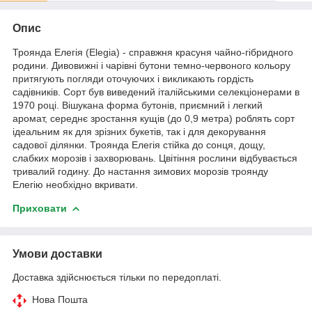
Опис
Троянда Елегія (Elegia) - справжня красуня чайно-гібридного
родини. Дивовижні і чарівні бутони темно-червоного кольору
притягують погляди оточуючих і викликають гордість
садівників. Сорт був виведений італійськими селекціонерами в
1970 році. Вішукана форма бутонів, приємний і легкий
аромат, середнє зростання кущів (до 0,9 метра) роблять сорт
ідеальним як для зрізних букетів, так і для декорування
садової ділянки. Троянда Елегія стійка до сонця, дощу,
слабких морозів і захворювань. Цвітіння рослини відбувається
тривалий годину. До настання зимових морозів троянду
Елегію необхідно вкривати.
Приховати
Умови доставки
Доставка здійснюється тільки по передоплаті.
Нова Пошта