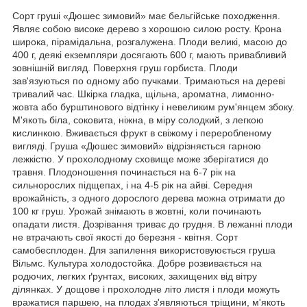
Сорт груші «Дюшес зимовий» має бельгійське походження.
Являє собою високе дерево з хорошою силою росту. Крона
широка, пірамідальна, розгалужена. Плоди великі, масою до
400 г, деякі екземпляри досягають 600 г, мають привабливий
зовнішній вигляд. Поверхня груш горбиста. Плоди
зав'язуються по одному або пучками. Тримаються на дереві
тривалий час. Шкірка гладка, щільна, ароматна, лимонно-
жовта або бурштинового відтінку і невеликим рум'янцем збоку.
М'якоть біла, соковита, ніжна, в міру солодкий, з легкою
кислинкою. Вживається фрукт в свіжому і переробленому
вигляді. Груша «Дюшес зимовий» відрізняється гарною
лежкістю. У прохолодному сховище може зберігатися до
травня. Плодоношення починається на 6-7 рік на
сильнорослих підщепах, і на 4-5 рік на айві. Середня
врожайність, з одного дорослого дерева можна отримати до
100 кг груш. Урожай знімають в жовтні, коли починають
опадати листя. Дозрівання триває до грудня. В лежанні плоди
не втрачають свої якості до березня - квітня. Сорт
самобесплоден. Для запилення використовуюється груша
Вільмс. Культура холодостойка. Добре розвивається на
родючих, легких ґрунтах, високих, захищених від вітру
ділянках. У дощове і прохолодне літо листя і плоди можуть
вражатися паршею, на плодах з'являються тріщини, м'якоть