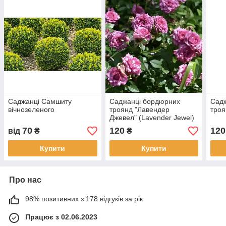
Саджанці Самшиту
Саджанці бордюрних
Сад
вічнозеленого
троянд "Лавендер
троя
Джевел" (Lavender Jewel)
70
120
120
від
₴
₴
Купити
Купити
Про нас
98% позитивних з 178 відгуків за рік
Працює з 02.06.2023