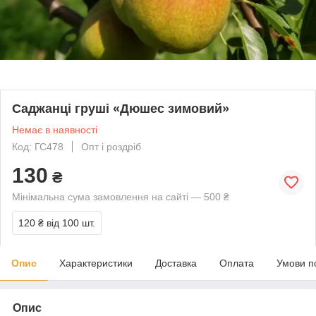
Саджанці груші «Дюшес зимовий»
Немає в наявності
Код: ГС478
Опт і роздріб
130
₴
Мінімальна сума замовлення на сайті — 500 ₴
120 ₴
від 100 шт.
Опис
Характеристики
Доставка
Оплата
Умови п
Опис