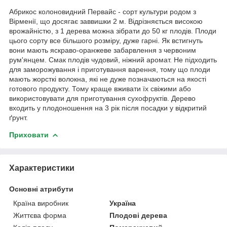
Абрикос колоновидний Первайс - сорт культури родом з
Вірменії, що досягає заввишки 2 м. Відрізняється високою
врожайністю, з 1 дерева можна зібрати до 50 кг плодів. Плоди
цього сорту все більшого розміру, дуже гарні. Як встигнуть
вони мають яскраво-оранжеве забарвлення з червоним
рум'янцем. Смак плодів чудовий, ніжний аромат. Не підходить
для заморожування і приготування варення, тому що плоди
мають жорсткі волокна, які не дуже позначаються на якості
готового продукту. Тому краще вживати їх свіжими або
використовувати для приготування сухофруктів. Дерево
входить у плодоношення на 3 рік після посадки у відкритий
ґрунт.
Приховати
Характеристики
Основні атрибути
Країна виробник
Україна
Життєва форма
Плодові дерева