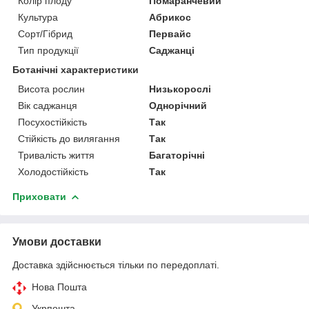
Колір плоду
Помаранчевий
Культура
Абрикос
Сорт/Гібрид
Первайс
Тип продукції
Саджанці
Ботанічні характеристики
Висота рослин
Низькорослі
Вік саджанця
Однорічний
Посухостійкість
Так
Стійкість до вилягання
Так
Тривалість життя
Багаторічні
Холодостійкість
Так
Приховати
Умови доставки
Доставка здійснюється тільки по передоплаті.
Нова Пошта
Укрпошта