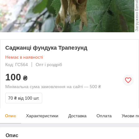
Саджанці фундука Трапезунд
Немає в наявності
Код: ГС564
Опт і роздріб
100
₴
Мінімальна сума замовлення на сайті — 500 ₴
70 ₴
від 100 шт.
Опис
Характеристики
Доставка
Оплата
Умови п
Опис