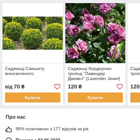
Саджанці Самшиту
Саджанці бордюрних
Сад
вічнозеленого
троянд "Лавендер
троя
Джевел" (Lavender Jewel)
70
120
120
від
₴
₴
Купити
Купити
Про нас
98% позитивних з 177 відгуків за рік