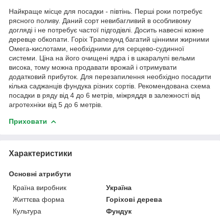
Найкраще місце для посадки - півтінь. Перші роки потребує
рясного поливу. Даний сорт невибагливий в особливому
догляді і не потребує частої підгодівлі. Досить навесні кожне
деревце обкопати. Горіх Трапезунд багатий цінними жирними
Омега-кислотами, необхідними для серцево-судинної
системи. Ціна на його очищені ядра і в шкаралупі вельми
висока, тому можна продавати врожай і отримувати
додатковий прибуток. Для перезапилення необхідно посадити
кілька саджанців фундука різних сортів. Рекомендована схема
посадки в ряду від 4 до 6 метрів, міжряддя в залежності від
агротехніки від 5 до 6 метрів.
Приховати
Характеристики
Основні атрибути
Країна виробник
Україна
Життєва форма
Горіхові дерева
Культура
Фундук