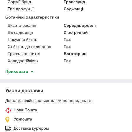
Сорт/Гібрид
Трапезунд
Тип продукції
Саджанці
Ботанічні характеристики
Висота рослин
Середньорослі
Вік саджанця
2-во річний
Посухостійкість
Так
Стійкість до вилягання
Так
Тривалість життя
Багаторічні
Холодостійкість
Так
Приховати
Умови доставки
Доставка здійснюється тільки по передоплаті.
Нова Пошта
Укрпошта
Доставка кур'єром