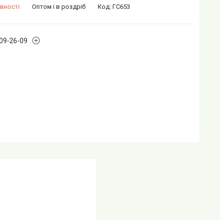
вності
Оптом і в роздріб
Код:
ГС653
109-26-09