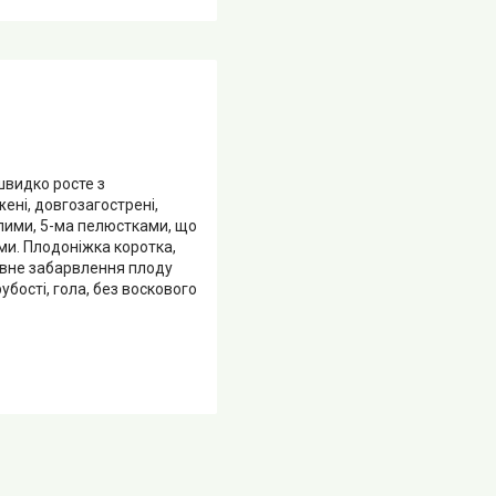
швидко росте з
ені, довгозагострені,
руглими, 5-ма пелюстками, що
ми. Плодоніжка коротка,
новне забарвлення плоду
убості, гола, без воскового