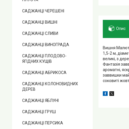
САДЖАНЦІ ЧЕРЕШЕНІ
САДЖАНЦІ ВИШНІ
Опис
САДЖАНЦІ СЛИВИ
САДЖАНЦІ ВИНОГРАДА
Вишня Малютк
1,5-2 м, діам
САДЖАНЦІ ПЛОДОВО-
великі, з де
ЯГІДНИХ КУЩІВ
Фантазія завв
ароматні, яс
САДЖАНЦІ АБРИКОСА
заввишки майж
соковиті жовт
САДЖАНЦІ КОЛОНОВИДНИХ
ДЕРЕВ
САДЖАНЦІ ЯБЛУНІ
САДЖАНЦІ ГРУШ
САДЖАНЦІ ПЕРСИКА