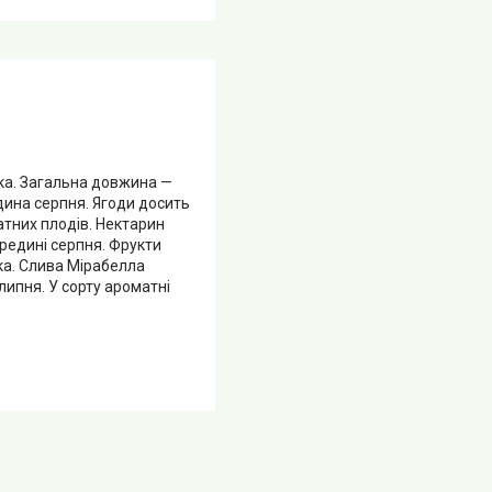
ка. Загальна довжина —
едина серпня. Ягоди досить
атних плодів. Нектарин
редині серпня. Фрукти
ка. Слива Мірабелла
липня. У сорту ароматні