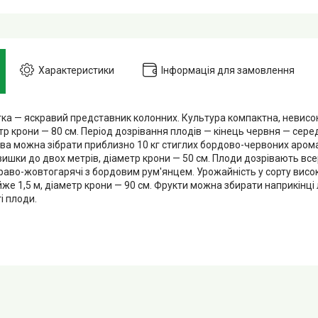
Характеристики
Інформація для замовлення
а — яскравий представник колонних. Культура компактна, невисо
етр крони — 80 см. Період дозрівання плодів — кінець червня — сер
рева можна зібрати приблизно 10 кг стиглих бордово-червоних аром
ишки до двох метрів, діаметр крони — 50 см. Плоди дозрівають все
краво-жовтогарячі з бордовим рум'янцем. Урожайність у сорту висо
е 1,5 м, діаметр крони — 90 см. Фрукти можна збирати наприкінці 
і плоди.