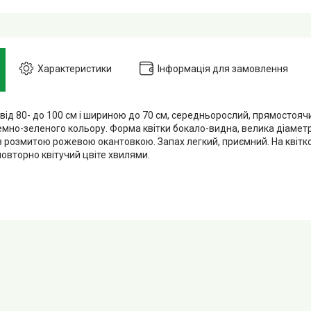
Характеристики
Інформація для замовлення
від 80- до 100 см і шириною до 70 см, середньорослий, прямостояч
емно-зеленого кольору. Форма квітки бокало-видна, велика діаметр
 з розмитою рожевою окантовкою. Запах легкий, приємний. На квітк
повторно квітучий цвіте хвилями.