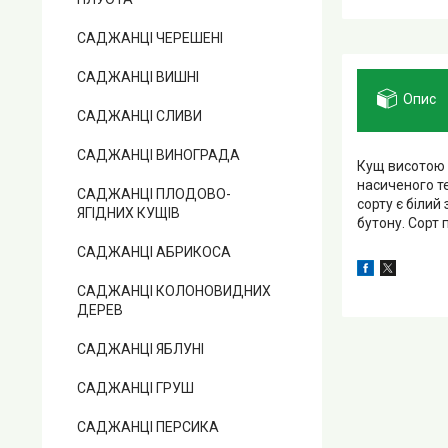
САДЖАНЦІ ЧЕРЕШЕНІ
САДЖАНЦІ ВИШНІ
Опис
САДЖАНЦІ СЛИВИ
САДЖАНЦІ ВИНОГРАДА
Кущ висотою 
насиченого т
САДЖАНЦІ ПЛОДОВО-
сорту є білий
ЯГІДНИХ КУЩІВ
бутону. Сорт 
САДЖАНЦІ АБРИКОСА
САДЖАНЦІ КОЛОНОВИДНИХ
ДЕРЕВ
САДЖАНЦІ ЯБЛУНІ
САДЖАНЦІ ГРУШ
САДЖАНЦІ ПЕРСИКА