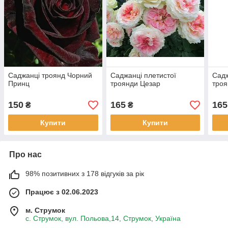
Саджанці троянд Чорний
Саджанці плетистої
Садж
Принц
троянди Цезар
троя
150
165
165
₴
₴
Купити
Купити
Про нас
98% позитивних з 178 відгуків за рік
Працює з 02.06.2023
м. Струмок
с. Струмок, вул. Польова,14, Струмок, Україна