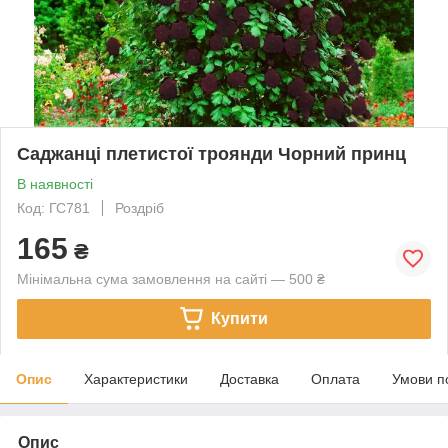
Саджанці плетистої троянди Чорний принц
В наявності
Код: ГС781
Роздріб
165
₴
Мінімальна сума замовлення на сайті — 500 ₴
Купити
Опис
Характеристики
Доставка
Оплата
Умови п
Опис