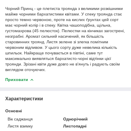
Чорний Принц - це плетиста троянда з великими розкішними
майже чорними бархатистими квітами. У спеку троянда стає
просто темно червоною, проте на кислих ґрунтах цей сорт
має чорний колір і в спеку. Квітка чашоподібна, щільна,
густомахрова (45 пелюсток). Пелюстки на кінчиках загострені,
незграбні. Аромат сильний насичений, як більшість
старовинних троянд. Листя зелене зі злегка помітним
червоним відливом. У цього сорту дуже невелика кількість
шпильок. Найкраще почувається в півтіні, саме тут
максимально виявляться бархатисто-чорні відтінки цієї
троянди. Зрізані квіти дуже довго не в'януть і радують своїм
виглядом оточуючих.
Приховати
Характеристики
Основні
Вік саджанця
Однорічний
Листя взимку
Листопадні