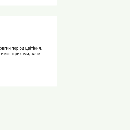
вгий період цвітіння.
итими штрихами, наче