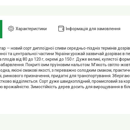
Характеристики
Інформація для замовлення
ар — новий сорт диплоїдної сливи середньо-піздніх термінів дозрі
ної та центральної частини України урожай зазвичай дозріває в пер
 плодів від 80 до 120 г, окремі до 150 г. Дуже великі, кулястої фор
абарвлення. Покриті ізим пруїновим нальотом. М'якоть світло-жовта
дка, якісні смакові якості, з переважно солодким смаком, практич
, ринкового призначення, придатні для транспортування. Зберігают
стково відділяється. Сорт дуже швидкоплідний, промисловий за ко
 врожайністю. Зимостійкість дерев досить для вирощування в більш