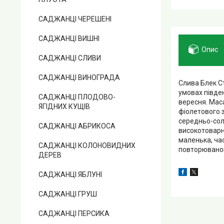
САДЖАНЦІ ЧЕРЕШЕНІ
САДЖАНЦІ ВИШНІ
Опис
САДЖАНЦІ СЛИВИ
САДЖАНЦІ ВИНОГРАДА
Слива Блек Ст
умовах півден
САДЖАНЦІ ПЛОДОВО-
вересня. Маса
ЯГІДНИХ КУЩІВ
фіолетового з
середньо-соло
САДЖАНЦІ АБРИКОСА
високотоварні
маленька, ча
САДЖАНЦІ КОЛОНОВИДНИХ
повторюваною
ДЕРЕВ
САДЖАНЦІ ЯБЛУНІ
САДЖАНЦІ ГРУШ
САДЖАНЦІ ПЕРСИКА