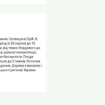
вання. Селекція в США. В
іод із 20 серпня до 10
ми, від темно-бордового до
, щільної консистенції,
но без кислоти. Плоди
ься до 2 тижнів. Кісточка
рдоном. Дерева з високою і
ості регіонів України.