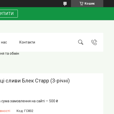
Кошик
УПИТИ
 нас
Контакти
ня та обмін
і сливи Блек Старр (3-річні)
 сума замовлення на сайті — 500 ₴
вності
Код:
ГС832