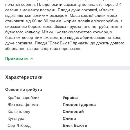
початок серпня. Плодоносити саджанці починають через 3-4
сезони з моменту посадки. Плоди дуже соковиті, м'ясисті,
відрізняються великим розміром. Маса кожної сливи може
становити від 60 до 80 грамів. Форма плодів еліпсоподібна, з
вираженою борозенкою. Шкірка пружна, але не груба, темно-
бузкового кольору. М'якуш жовто-золотистого кольору, з
багатим десертним смаком, що віддає абрикосовою ноткою,
дуже соковита. Плоди "Блек Бьюті" придатні до досить довгого
зберігання та транспортних перевезень.
Приховати
Характеристики
Основні атрибути
Країна виробник
Україна
Життєва форма
Плодові дерева
Колір плоду
Сливовий
Культура
Сливи
Сорт/Гібрид
Блек Бьюти