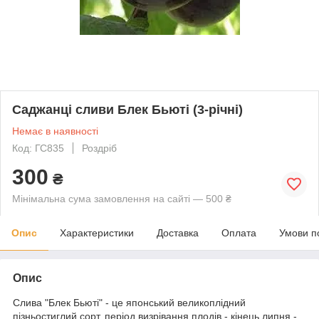
Саджанці сливи Блек Бьюті (3-річні)
Немає в наявності
Код: ГС835
Роздріб
300
₴
Мінімальна сума замовлення на сайті — 500 ₴
Опис
Характеристики
Доставка
Оплата
Умови п
Опис
Слива "Блек Бьюті" - це японський великоплідний
пізньостиглий сорт, період визрівання плодів - кінець липня -