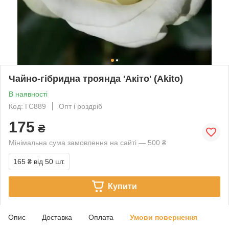
Чайно-гібридна троянда 'Акіто' (Akito)
В наявності
Код: ГС889
Опт і роздріб
175
₴
Мінімальна сума замовлення на сайті — 500 ₴
165 ₴
від 50 шт.
Купити
Опис
Доставка
Оплата
Умови повернення