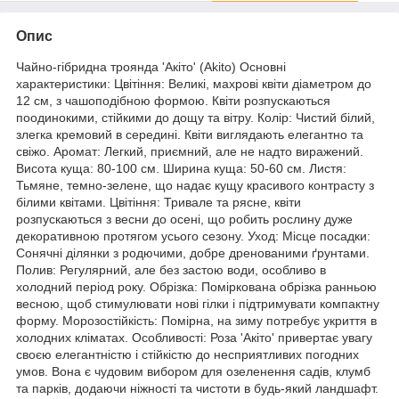
Опис
Чайно-гібридна троянда 'Акіто' (Akito) Основні
характеристики: Цвітіння: Великі, махрові квіти діаметром до
12 см, з чашоподібною формою. Квіти розпускаються
поодинокими, стійкими до дощу та вітру. Колір: Чистий білий,
злегка кремовий в середині. Квіти виглядають елегантно та
свіжо. Аромат: Легкий, приємний, але не надто виражений.
Висота куща: 80-100 см. Ширина куща: 50-60 см. Листя:
Тьмяне, темно-зелене, що надає кущу красивого контрасту з
білими квітами. Цвітіння: Тривале та рясне, квіти
розпускаються з весни до осені, що робить рослину дуже
декоративною протягом усього сезону. Уход: Місце посадки:
Сонячні ділянки з родючими, добре дренованими ґрунтами.
Полив: Регулярний, але без застою води, особливо в
холодний період року. Обрізка: Поміркована обрізка ранньою
весною, щоб стимулювати нові гілки і підтримувати компактну
форму. Морозостійкість: Помірна, на зиму потребує укриття в
холодних кліматах. Особливості: Роза 'Акіто' привертає увагу
своєю елегантністю і стійкістю до несприятливих погодних
умов. Вона є чудовим вибором для озеленення садів, клумб
та парків, додаючи ніжності та чистоти в будь-який ландшафт.