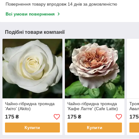
Повернення товару впродовж 14 днів за домовленістю
Всі умови повернення
Подібні товари компанії
Чайно-гібридна троянда
Чайно-гібридна троянда
Троя
'Акіто' (Akito)
'Кафе Латте' (Cafe Latte)
Авал
175
175
175
₴
₴
Купити
Купити