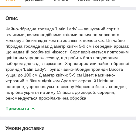
Опис
Чайно-гібридна троянда 'Latin Lady' — вишуканий сорт із
великими, келихоподібними квітами насичено-червоного
кольору з білим відтінком на зовнішніх пелюстках. Ця чайно-
гібридна троянда має діаметр квітки 5-9 см і середній аромат,
що надає їй особливої ніжності. Сорт вирізняється повторним
цвітінням упродовж сезону, що робить його популярним
вибором для садів і зрізання. Характеристики чайно-гібридної
троянди 'Latin Lady': Група: чайно-гібридні троянди Висота
куща: до 100 см Діаметр квітки: 5-9 см Цвет: насичено-
червоний із білим відтінком Аромат: середній Цвітіння:
повторне, упродовж усього сезону Морозостійкість: середня,
потрібна укриття на зиму Стійкість до хвороб: середня,
рекомендується профілактична обробка
Приховати
Умови доставки