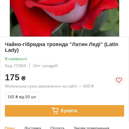
Чайно-гібридна троянда "Латин Леді" (Latin
Lady)
В наявності
Код: ГС904
Опт і роздріб
175
₴
Мінімальна сума замовлення на сайті — 500 ₴
165 ₴
від 50 шт.
Купити
Опис
Доставка
Оплата
Умови повернення