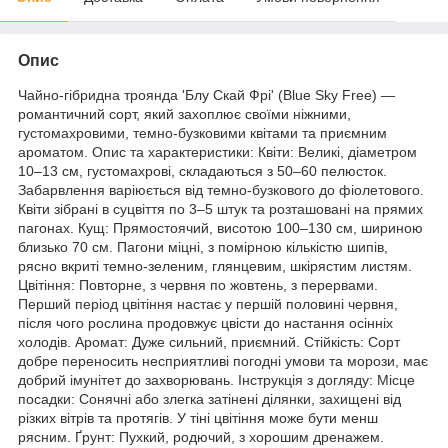
Опис
Чайно-гібридна троянда 'Блу Скай Фрі' (Blue Sky Free) —
романтичний сорт, який захоплює своїми ніжними,
густомахровими, темно-бузковими квітами та приємним
ароматом. Опис та характеристики: Квіти: Великі, діаметром
10–13 см, густомахрові, складаються з 50–60 пелюсток.
Забарвлення варіюється від темно-бузкового до фіолетового.
Квіти зібрані в суцвіття по 3–5 штук та розташовані на прямих
пагонах. Кущ: Прямостоячий, висотою 100–130 см, шириною
близько 70 см. Пагони міцні, з помірною кількістю шипів,
рясно вкриті темно-зеленим, глянцевим, шкірястим листям.
Цвітіння: Повторне, з червня по жовтень, з перервами.
Перший період цвітіння настає у першій половині червня,
після чого рослина продовжує цвісти до настання осінніх
холодів. Аромат: Дуже сильний, приємний. Стійкість: Сорт
добре переносить несприятливі погодні умови та морози, має
добрий імунітет до захворювань. Інструкція з догляду: Місце
посадки: Сонячні або злегка затінені ділянки, захищені від
різких вітрів та протягів. У тіні цвітіння може бути менш
рясним. Ґрунт: Пухкий, родючий, з хорошим дренажем.