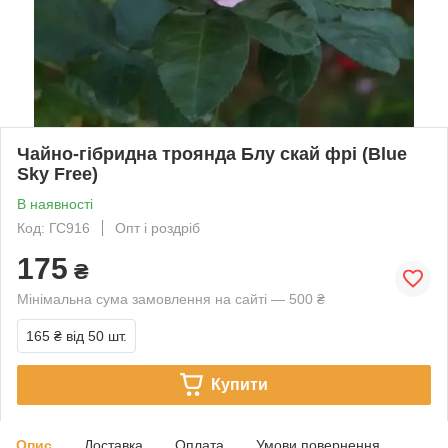
Чайно-гібридна троянда Блу скай фрі (Blue
Sky Free)
В наявності
Код: ГС916
Опт і роздріб
175
₴
Мінімальна сума замовлення на сайті — 500 ₴
165 ₴
від 50 шт.
Купити
Опис
Доставка
Оплата
Умови повернення