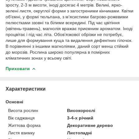
зросту, 2-3 м висоти, іноді досягає 4 метрів. Великі, ярко-
зелені листя, округлої форми з загостреними кінчиками. Квітки
об’ємні, у формі тюльпана, з м’ясистими багрово-рожевими
пелюстками ззовні та білими всередині. Під час цвітіння
(квітень-травень), магнолія вражає приємним ароматом. Іноді
процвітає і під час літа. Обов’язкової обрізки не потребує,
лише для формування куща та видалення дефектних гілочок.
В порівнянні з іншими магноліями, даний сорт менш стійкий
до морозів. Рослина широко популярна в помірних
кліматичних зонах у всьому світі.
Приховати
Характеристики
Основні
Висота рослин
Високорослі
Вік саджанця
3-4-х річний
Життєва форма
Декоративне дерево
Листя взимку
Листопадні