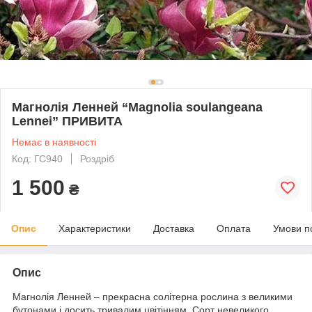
Магнолія Ленней “Magnolia soulangeana
Lennei” ПРИВИТА
Немає в наявності
Код: ГС940
Роздріб
1 500
₴
Опис
Характеристики
Доставка
Оплата
Умови п
Опис
Магнолія Ленней – прекрасна солітерна рослина з великими
бутонами і досить тривалим цвітінням. Сорт невеликого