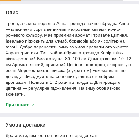
Опис
Троянда чайно-гібридна Анна Троянда чайно-гібридна Анна
— класичний сорт з великими махровими квітами ніжно-
рожевого кольору. Має приємний аромат і тривале цвітіння.
Ідеально підходить для клумб, бордюрів або як солітер на
газоні. Добре переносить зиму за умов правильного укриття.
Характеристики: Тип: чайно-гібридна троянда Колір квітки:
ніжно-рожевий Висота куща: 80–100 см Діаметр квітки: 10–12
см Аромат: легкий, приємний Цвітіння: повторне, з червня до
осені Морозостійкість: висока (з укриттям) Рекомендації по
догляду: Висаджуйте на сонячних ділянках із добрим
дренажем. Поливати 1–2 рази на тиждень. Для кращого
цвітіння — регулярне підживлення. На зиму обов’язково
вкривати.
Приховати
Умови доставки
Доставка здійснюється тільки по передоплаті.