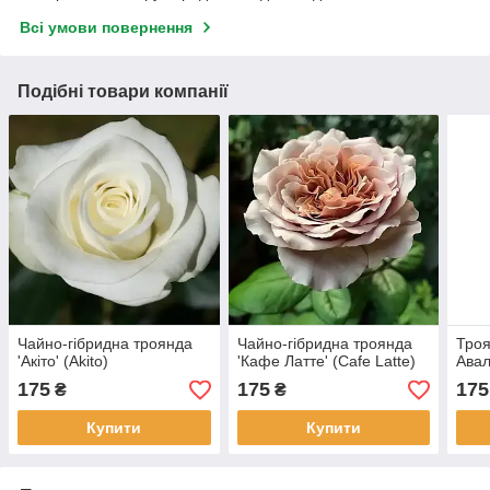
Всі умови повернення
Подібні товари компанії
Чайно-гібридна троянда
Чайно-гібридна троянда
Троя
'Акіто' (Akito)
'Кафе Латте' (Cafe Latte)
Авал
175
175
175
₴
₴
Купити
Купити