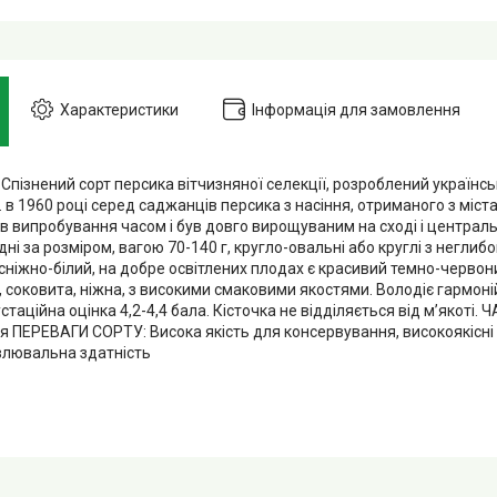
Характеристики
Інформація для замовлення
Спізнений сорт персика вітчизняної селекції, розроблений українс
. в 1960 році серед саджанців персика з насіння, отриманого з міст
 випробування часом і був довго вирощуваним на сході і центральн
ні за розміром, вагою 70-140 г, кругло-овальні або круглі з негл
 сніжно-білий, на добре освітлених плодах є красивий темно-червони
, соковита, ніжна, з високими смаковими якостями. Володіє гармон
стаційна оцінка 4,2-4,4 бала. Кісточка не відділяється від м’якоті.
я ПЕРЕВАГИ СОРТУ: Висока якість для консервування, високоякісні 
влювальна здатність