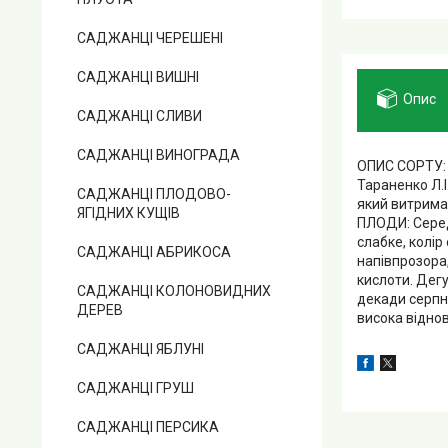
САДЖАНЦІ ЧЕРЕШЕНІ
САДЖАНЦІ ВИШНІ
Опис
САДЖАНЦІ СЛИВИ
САДЖАНЦІ ВИНОГРАДА
ОПИС СОРТУ: 
Тараненко Л.І
САДЖАНЦІ ПЛОДОВО-
який витримав
ЯГІДНИХ КУЩІВ
ПЛОДИ: Серед
слабке, колір
САДЖАНЦІ АБРИКОСА
напівпрозора
кислоти. Дегу
САДЖАНЦІ КОЛОНОВИДНИХ
декади серпн
ДЕРЕВ
висока відно
САДЖАНЦІ ЯБЛУНІ
САДЖАНЦІ ГРУШ
САДЖАНЦІ ПЕРСИКА