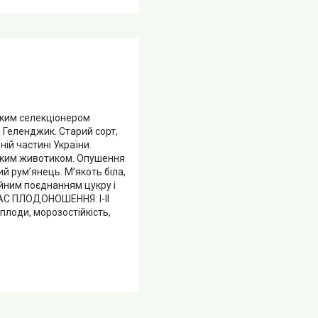
ьким селекціонером
а Геленджик. Старий сорт,
ій частині України.
ибоким животиком. Опушення
й рум’янець. М’якоть біла,
ійним поєднанням цукру і
 ЧАС ПЛОДОНОШЕННЯ: І-ІІ
плоди, морозостійкість,