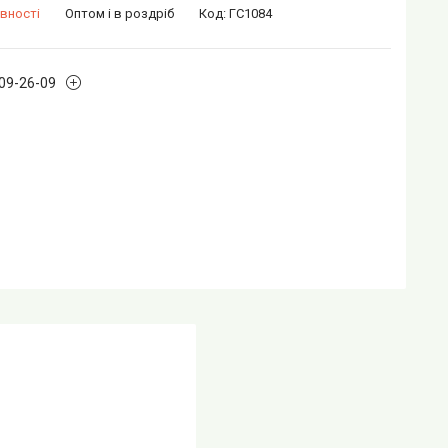
вності
Оптом і в роздріб
Код:
ГС1084
109-26-09