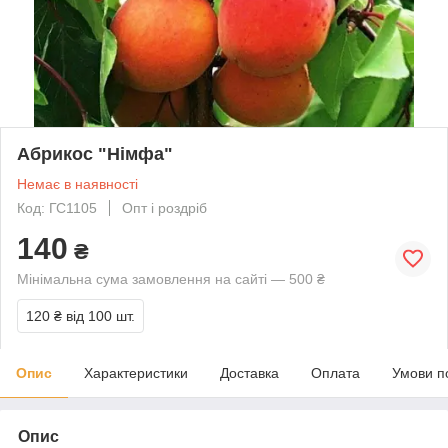
Абрикос "Німфа"
Немає в наявності
Код: ГС1105
Опт і роздріб
140
₴
Мінімальна сума замовлення на сайті — 500 ₴
120 ₴
від 100 шт.
Опис
Характеристики
Доставка
Оплата
Умови п
Опис