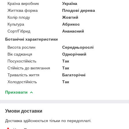
Країна виробник
Україна
Життєва форма
Плодові дерева
Колір плоду
Жовтий
Культура
Абрикос
Сорт/Гібрид
Ананасний
Ботанічні характеристики
Висота рослин
Середньорослі
Вік саджанця
Однорічний
Посухостійкість
Так
Стійкість до вилягання
Так
Тривалість життя
Багаторічні
Холодостійкість
Так
Приховати
Умови доставки
Доставка здійснюється тільки по передоплаті.