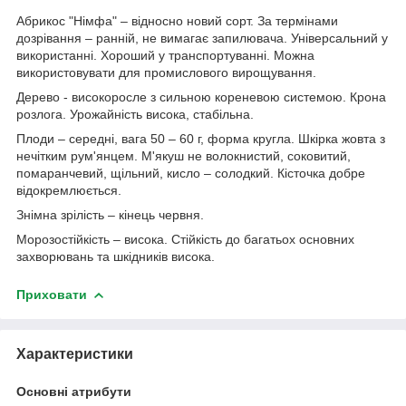
Абрикос "Німфа" – відносно новий сорт. За термінами
дозрівання – ранній, не вимагає запилювача. Універсальний у
використанні. Хороший у транспортуванні. Можна
використовувати для промислового вирощування.
Дерево - високоросле з сильною кореневою системою. Крона
розлога. Урожайність висока, стабільна.
Плоди – середні, вага 50 – 60 г, форма кругла. Шкірка жовта з
нечітким рум'янцем. М'якуш не волокнистий, соковитий,
помаранчевий, щільний, кисло – солодкий. Кісточка добре
відокремлюється.
Знімна зрілість – кінець червня.
Морозостійкість – висока. Стійкість до багатьох основних
захворювань та шкідників висока.
Приховати
Характеристики
Основні атрибути