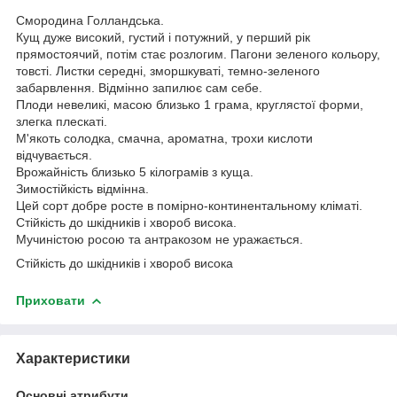
Смородина Голландська.
Кущ дуже високий, густий і потужний, у перший рік
прямостоячий, потім стає розлогим. Пагони зеленого кольору,
товсті. Листки середні, зморшкуваті, темно-зеленого
забарвлення. Відмінно запилює сам себе.
Плоди невеликі, масою близько 1 грама, круглястої форми,
злегка плескаті.
М'якоть солодка, смачна, ароматна, трохи кислоти
відчувається.
Врожайність близько 5 кілограмів з куща.
Зимостійкість відмінна.
Цей сорт добре росте в помірно-континентальному кліматі.
Стійкість до шкідників і хвороб висока.
Мучиністою росою та антракозом не уражається.
Стійкість до шкідників і хвороб висока
Приховати
Характеристики
Основні атрибути