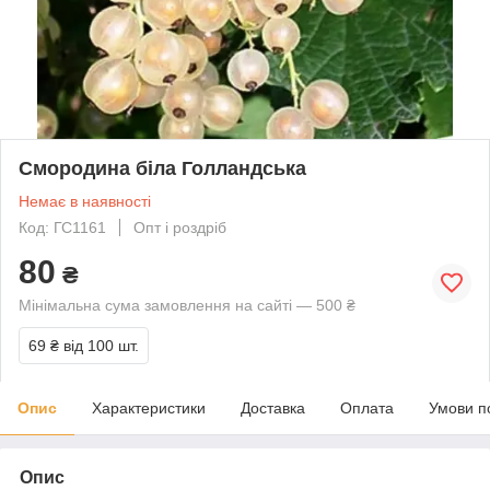
Смородина біла Голландська
Немає в наявності
Код: ГС1161
Опт і роздріб
80
₴
Мінімальна сума замовлення на сайті — 500 ₴
69 ₴
від 100 шт.
Опис
Характеристики
Доставка
Оплата
Умови п
Опис