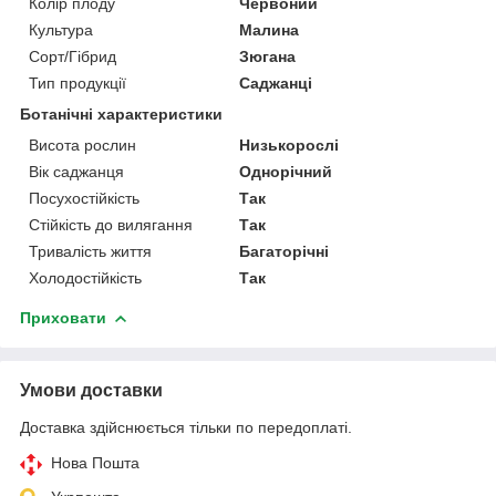
Колір плоду
Червоний
Культура
Малина
Сорт/Гібрид
Зюгана
Тип продукції
Саджанці
Ботанічні характеристики
Висота рослин
Низькорослі
Вік саджанця
Однорічний
Посухостійкість
Так
Стійкість до вилягання
Так
Тривалість життя
Багаторічні
Холодостійкість
Так
Приховати
Умови доставки
Доставка здійснюється тільки по передоплаті.
Нова Пошта