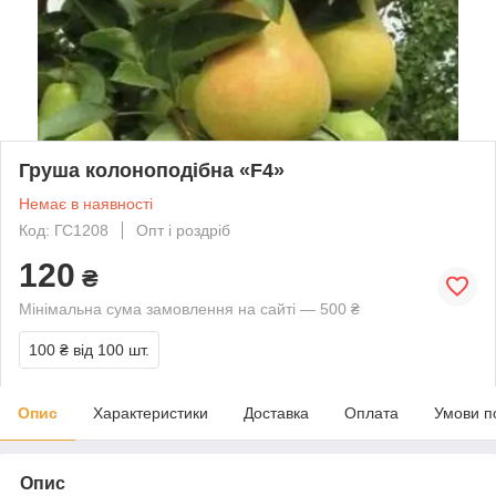
Груша колоноподібна «F4»
Немає в наявності
Код: ГС1208
Опт і роздріб
120
₴
Мінімальна сума замовлення на сайті — 500 ₴
100 ₴
від 100 шт.
Опис
Характеристики
Доставка
Оплата
Умови п
Опис