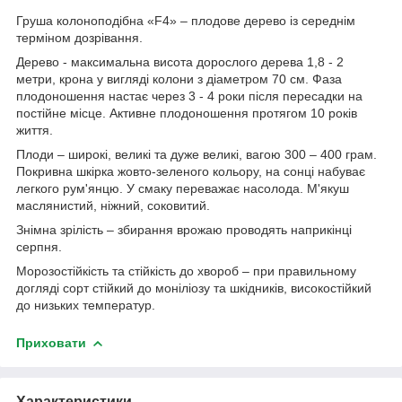
Груша колоноподібна «F4» – плодове дерево із середнім
терміном дозрівання.
Дерево - максимальна висота дорослого дерева 1,8 - 2
метри, крона у вигляді колони з діаметром 70 см. Фаза
плодоношення настає через 3 - 4 роки після пересадки на
постійне місце. Активне плодоношення протягом 10 років
життя.
Плоди – широкі, великі та дуже великі, вагою 300 – 400 грам.
Покривна шкірка жовто-зеленого кольору, на сонці набуває
легкого рум'янцю. У смаку переважає насолода. М'якуш
маслянистий, ніжний, соковитий.
Знімна зрілість – збирання врожаю проводять наприкінці
серпня.
Морозостійкість та стійкість до хвороб – при правильному
догляді сорт стійкий до моніліозу та шкідників, високостійкий
до низьких температур.
Приховати
Характеристики